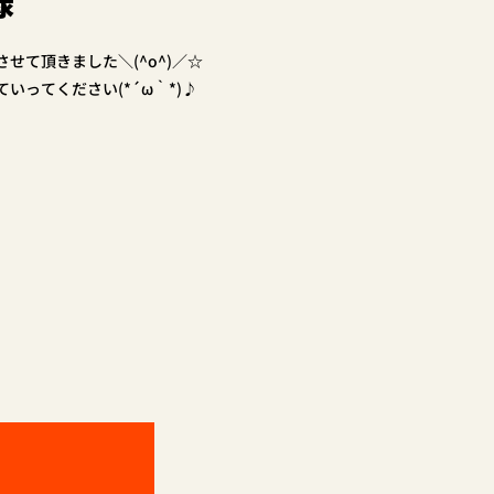
様
せて頂きました＼(^o^)／☆
いってください(*´ω｀*)♪