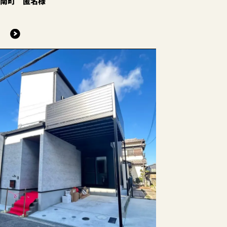
条南町 匿名様
る