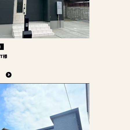
様
T様
る