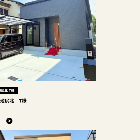
尻北 T様
池尻北 T様
る