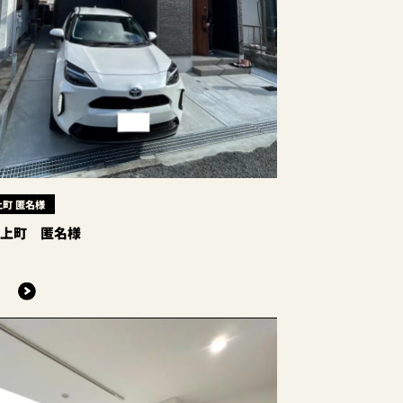
町 匿名様
磯上町 匿名様
る