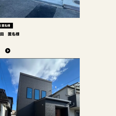
 匿名様
穴田 匿名様
る