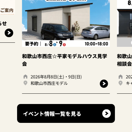
和歌山市西庄☆平家モデルハウス見学
和歌山岩出
会
相談会☆
2026年8月8日(土)・9日(日)
2026年8
和歌山市西庄モデル
キャンデ
イベント情報一覧を見る