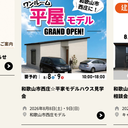
デルハウス見学
和歌山岩出店 ☆建て替えor住み替え
相談会☆
日(日)
2026年8月8日(土)・9日(日)
キャンディハウス岩出店