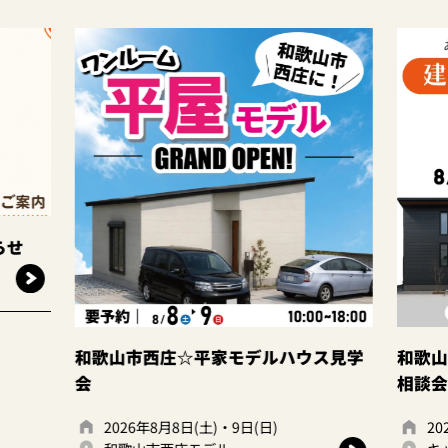
和歌山市西庄☆平家モデルハウス見学
和歌山岩出
会
相談会☆
2026年8月8日(土)・9日(日)
2026年8