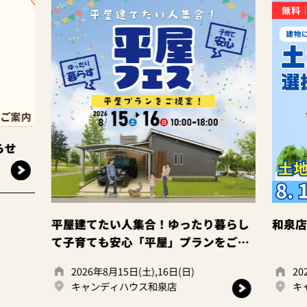
平屋建てたい人集合！ゆったり暮らし
和泉店☆土
て子育ても安心「平屋」プランをご提
案。
2026年8月15日(土),16日(日)
2026年8
キャンディハウス和泉店
キャンデ