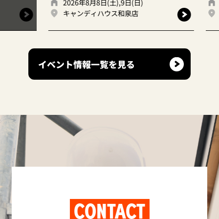
2026年8月8日(土),9日(日)
20
キャンディハウス和泉店
キ
イベント情報一覧を見る
CONTACT