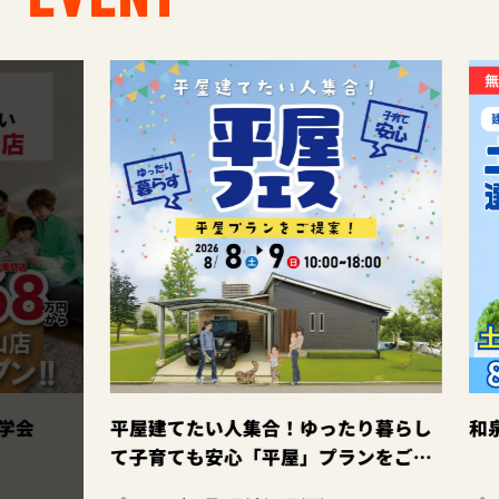
会
平屋建てたい人集合！ゆったり暮らし
和泉店
て子育ても安心「平屋」プランをご提
案。