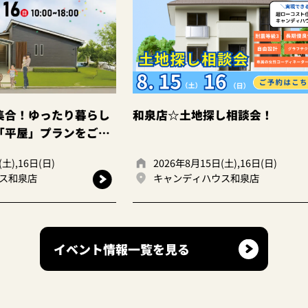
暮らし
和泉店☆土地探し相談会！
和歌山
をご提
会
2026年8月15日(土),16日(日)
20
キャンディハウス和泉店
和
イベント情報一覧を見る