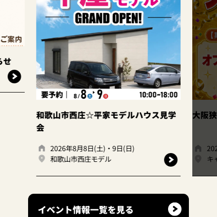
このイベントは
終了しました
家モデルハウス見学
大阪狭山店｜ファイナルフェア開
)・9日(日)
2026年7月1日(火)、7月31日(金)
ル
キャンディハウス大阪狭山店
イベント情報一覧を見る