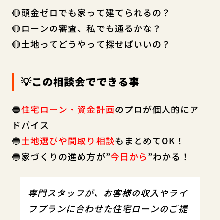
🔴頭金ゼロでも家って建てられるの？
🔴ローンの審査、私でも通るかな？
🔴土地ってどうやって探せばいいの？
💡この相談会でできる事
🔵
住宅ローン・資金計画
のプロが個人的にア
ドバイス
🔵
土地選びや間取り相談
もまとめてOK！
🔵家づくりの進め方が”
今日から
”わかる！
専門スタッフが、お客様の収入やライ
フプランに合わせた住宅ローンのご提