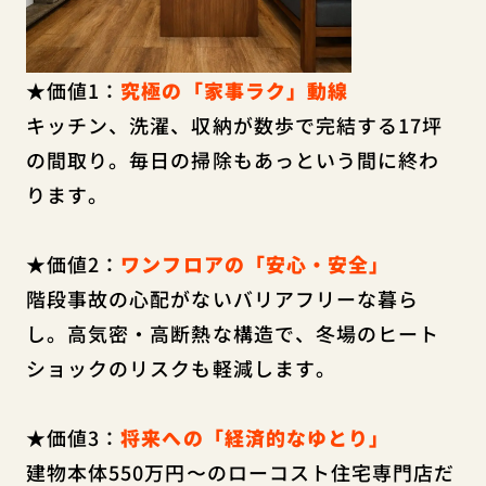
★価値1：
究極の「家事ラク」動線
キッチン、洗濯、収納が数歩で完結する17坪
の間取り。毎日の掃除もあっという間に終わ
ります。
★価値2：
ワンフロアの「安心・安全」
階段事故の心配がないバリアフリーな暮ら
し。高気密・高断熱な構造で、冬場のヒート
ショックのリスクも軽減します。
★価値3：
将来への「経済的なゆとり」
建物本体550万円〜のローコスト住宅専門店だ