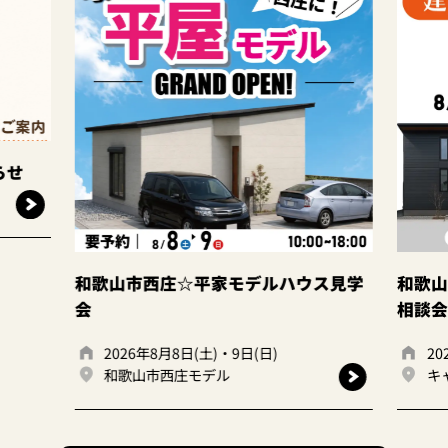
デルハウス見学
和歌山岩出店 ☆建て替えor住み替え
相談会☆
日(日)
2026年8月8日(土)・9日(日)
キャンディハウス岩出店