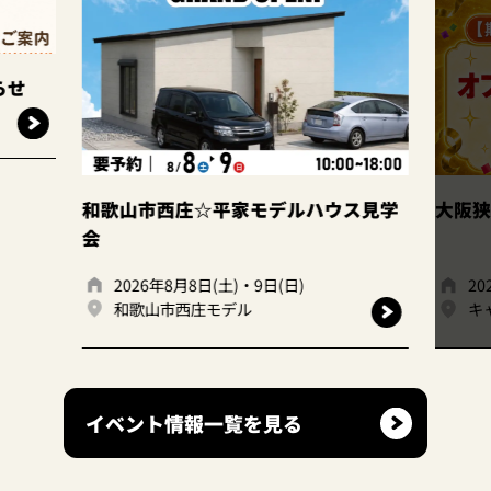
このイベントは
終了しました
☆平家モデルハウス見学
大阪狭山店｜ファイナルフェ
日(土)・9日(日)
2026年7月1日(火)、7月31日(金)
庄モデル
キャンディハウス大阪狭山店
イベント情報一覧を見る