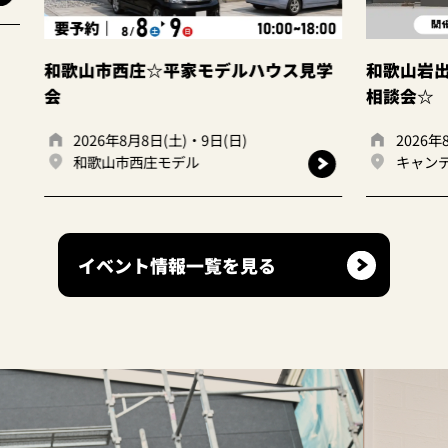
ルハウス見学
和歌山岩出店 ☆建て替えor住み替え
相談会☆
日)
2026年8月8日(土)・9日(日)
キャンディハウス岩出店
イベント情報一覧を見る