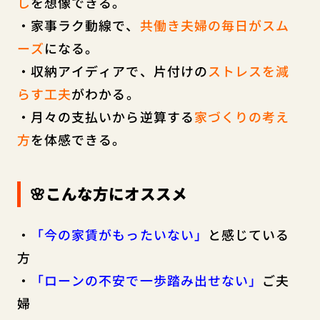
し
を想像できる。
・家事ラク動線で、
共働き夫婦の毎日がスム
ーズ
になる。
・収納アイディアで、片付けの
ストレスを減
らす工夫
がわかる。
・月々の支払いから逆算する
家づくりの考え
方
を体感できる。
🌸こんな方にオススメ
・
「今の家賃がもったいない」
と感じている
方
・
「ローンの不安で一歩踏み出せない」
ご夫
婦