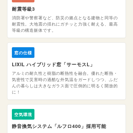
耐震等級3
消防署や警察署など、防災の拠点となる建物と同等の
耐震性。大地震の揺れにガチッと力強く耐える、最高
等級の構造躯体です。
窓の仕様
LIXIL ハイブリッド窓「サーモスL」
アルミの耐久性と樹脂の断熱性を融合。優れた断熱・
気密性で災害時の過酷な外気温をガードしつつ、ふだ
んの暮らしは大きなガラス面で圧倒的に明るく開放的
に！
空気環境
静音換気システム「ルフロ400」採用可能