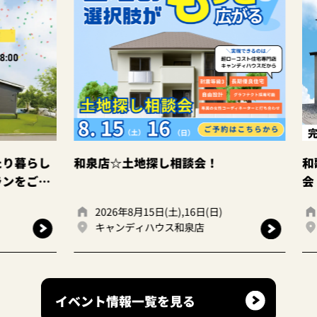
暮らし
和泉店☆土地探し相談会！
和歌山
をご提
会
2026年8月15日(土),16日(日)
20
キャンディハウス和泉店
和
イベント情報一覧を見る