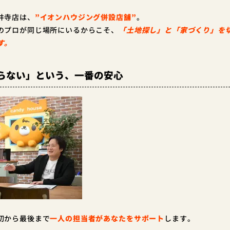
井寺店は、
”イオンハウジング併設店舗”
。
のプロが同じ場所にいるからこそ、
「土地探し」と「家づくり」を
す。
らない」という、一番の安心
初から最後まで
一人の担当者があなたをサポート
します。