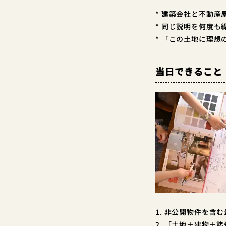
* 建築会社と不動
* 同じ説明を何度
* 「この土地に理
当日できること
1. 非公開物件を
2. 「土地＋建物