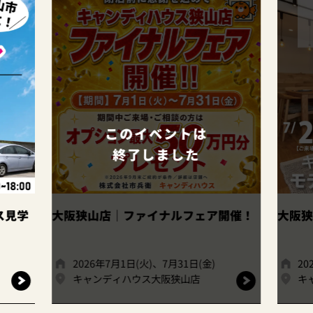
このイベントは
終了しました
ス見学
大阪狭山店｜ファイナルフェア開催！
大阪狭
2026年7月1日(火)、7月31日(金)
20
キャンディハウス大阪狭山店
キ