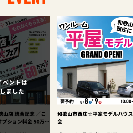
念 ／こ
和歌山市西庄☆平家モデルハウス見学
和
 50万円
会
相