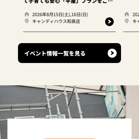
て子育ても安心「平屋」プランをご提
案。
2026年8月15日(土),16日(日)
2026年
キャンディハウス和泉店
キャン
イベント情報一覧を見る