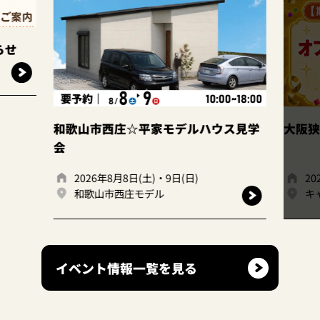
和歌山市西庄☆平家モデルハウス見学
大阪狭山
会
2026年8月8日(土)・9日(日)
2026
和歌山市西庄モデル
キャン
イベント情報一覧を見る