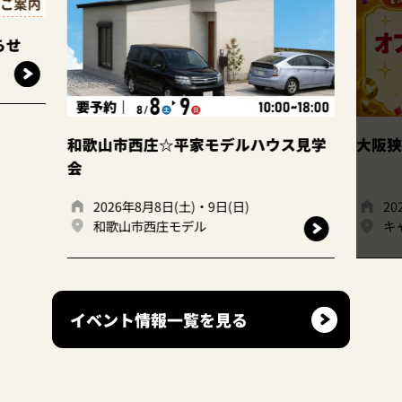
和歌山市西庄☆平家モデルハウス見学
大阪狭山店
会
2026年8月8日(土)・9日(日)
2026年
和歌山市西庄モデル
キャンデ
イベント情報一覧を見る