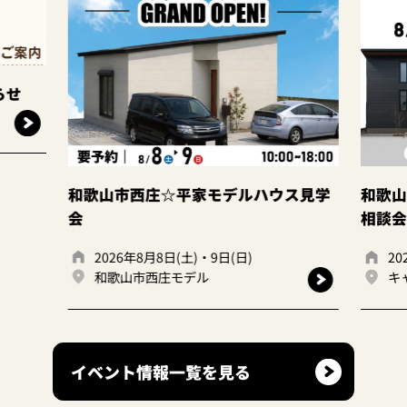
庄☆平家モデルハウス見学
和歌山岩出店 ☆建て替えo
相談会☆
8月8日(土)・9日(日)
2026年8月8日(土)・9日(日)
西庄モデル
キャンディハウス岩出店
イベント情報一覧を見る