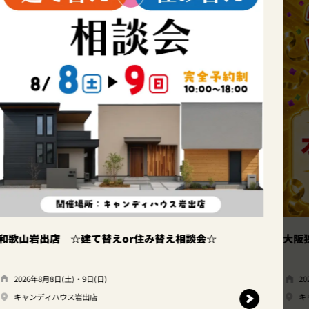
和歌山岩出店 ☆建て替えor住み替え相談会☆
大阪
2026年8月8日(土)・9日(日)
2
キャンディハウス岩出店
キ