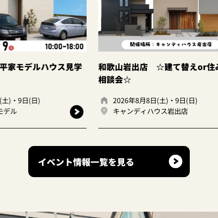
ウス見学
和歌山岩出店 ☆建て替えor住み替え
大
相談会☆
2026年8月8日(土)・9日(日)
キャンディハウス岩出店
イベント情報一覧を見る