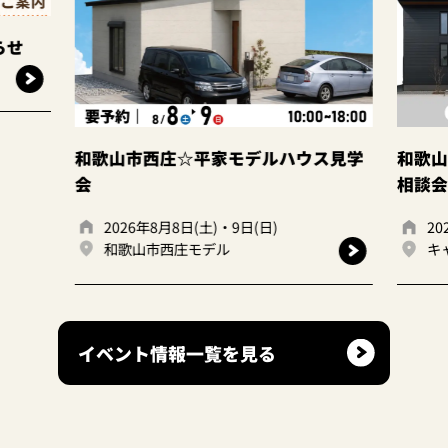
らせ
和歌山市西庄☆平家モデルハウス見学
和歌山
会
相談会
2026年8月8日(土)・9日(日)
20
和歌山市西庄モデル
キ
イベント情報一覧を見る