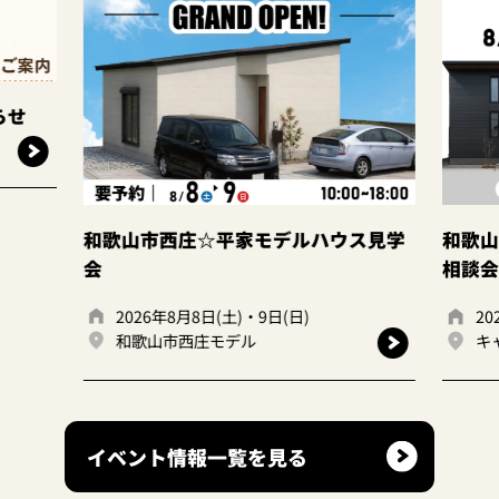
らせ
和歌山市西庄☆平家モデルハウス見学
和歌山
会
相談会
2026年8月8日(土)・9日(日)
20
和歌山市西庄モデル
キ
イベント情報一覧を見る