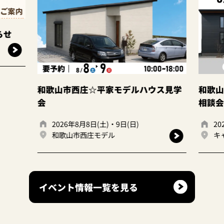
らせ
和歌山市西庄☆平家モデルハウス見学
和歌山
会
相談会
2026年8月8日(土)・9日(日)
20
和歌山市西庄モデル
キ
イベント情報一覧を見る