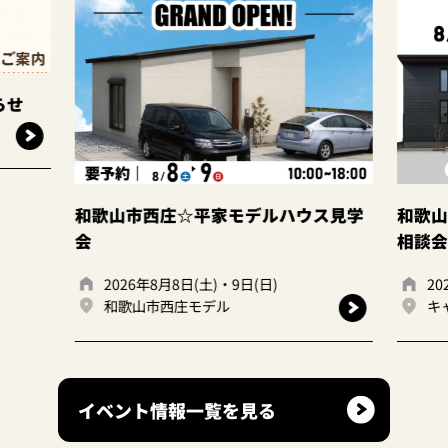
市西庄☆平家モデルハウス見学
和歌山岩出店 ☆建て
相談会☆
26年8月8日(土)・9日(日)
2026年8月8日(土)・9日
歌山市西庄モデル
キャンディハウス岩出
イベント情報一覧を見る