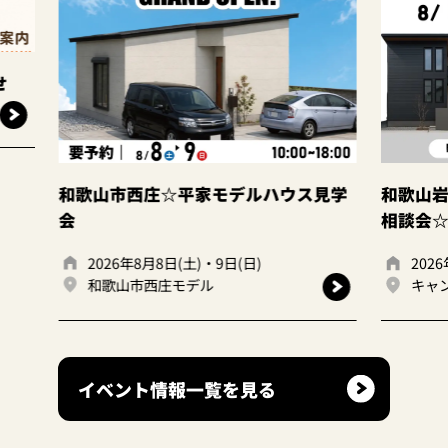
家モデルハウス見学
和歌山岩出店 ☆建て替えor住み替
相談会☆
・9日(日)
2026年8月8日(土)・9日(日)
ル
キャンディハウス岩出店
イベント情報一覧を見る