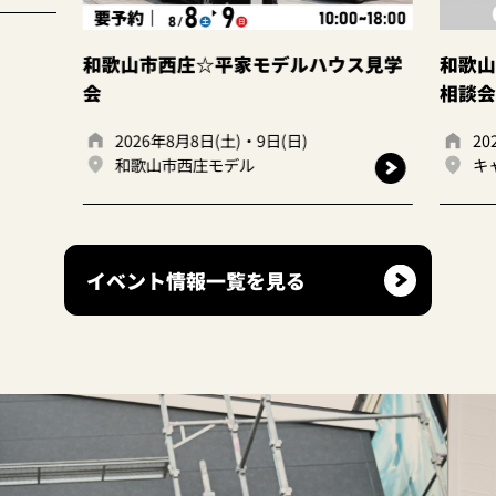
和歌山市西庄☆平家モデルハウス見学
和歌山
会
相談会
2026年8月8日(土)・9日(日)
20
和歌山市西庄モデル
キ
イベント情報一覧を見る