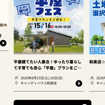
集合！ゆったり暮らし
和泉店☆土地探し相談会！
「平屋」プランをご提
土),16日(日)
2026年8月15日(土),16日(日)
ス和泉店
キャンディハウス和泉店