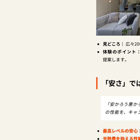
見どころ：
広々2
体験のポイント
提案します。
「安さ」で
「安かろう悪か
の性能を、キャ
最高レベルの安心
光熱費を抑える性