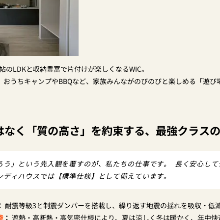
0帖のLDKと収納豊富で片付けが楽しくなるWIC。
：
おうちキャンプやBBQなど、家族みんながのびのびと楽しめる「遊び
はなく「質の高さ」を約束する、最強クラス
ろう」という先入観を覆すのが、私たちの仕事です。 長く安心して
ンディハウスでは【標準仕様】として備えています。
：
耐震等級3と制震ダンパーを搭載し、繰り返す地震の揺れを吸収・低
能
：
遮熱・高断熱・高気密仕様により、夏は涼しく冬は暖かく、年中快