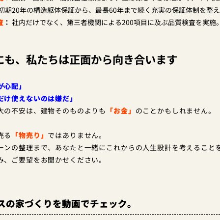
初期20年の構造躯体保証から、最長60年まで続く充実の保証体制を整
査
：
社内だけでなく、第三者機関による200項目に及ぶ品質検査を実施
にも、私たちは正面から向き合います
が心配」
だけ使えないのは嫌だ」
大の不安は、建物そのものよりも
「お金」
のことかもしれません。
売る
「物売り」
ではありません。
ーンの整理まで、あなたと一緒にこれからの人生設計を
考える
こと
み、ご要望をお聞かせください。
スの家づくりを動画でチェック。