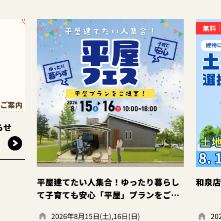
てたい人集合！ゆったり暮らし
和泉店☆土地探し相談
ても安心「平屋」プランをご提
26年8月15日(土),16日(日)
2026年8月15日(土),16