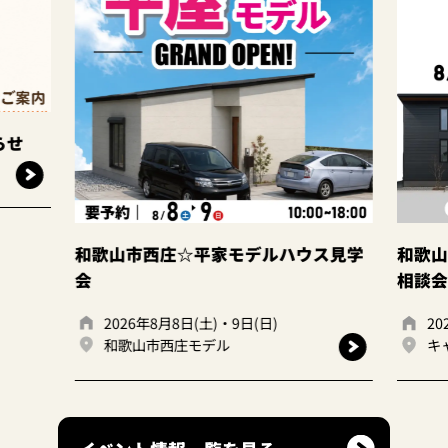
家モデルハウス見学
和歌山岩出店 ☆建て替えor住み
相談会☆
)・9日(日)
2026年8月8日(土)・9日(日)
ル
キャンディハウス岩出店