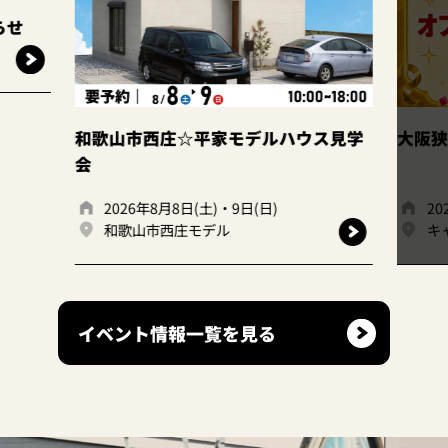
このイベントは
終了しました
平家モデルハウス見学
大阪狭山店｜ファイナルフェア
(土)・9日(日)
2026年7月1日(火)、7月31日(金)
モデル
キャンディハウス大阪狭山店
イベント情報一覧を見る