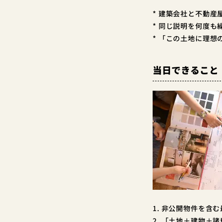
* 建築会社と不動
* 同じ説明を何度
* 「この土地に理
当日できること
1. 非公開物件を
2. 「土地＋建物