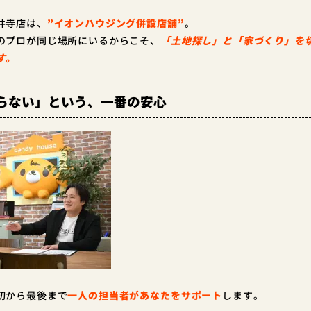
井寺店は、
”イオンハウジング併設店舗”
。
のプロが同じ場所にいるからこそ、
「土地探し」と「家づくり」を
す。
らない」という、一番の安心
初から最後まで
一人の担当者があなたをサポート
します。