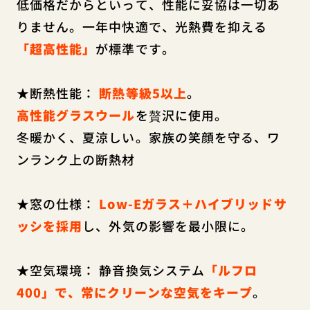
低価格だからといって、性能に妥協は一切あ
りません。一年中快適で、光熱費を抑える
「超高性能」
が標準です。
★断熱性能：
断熱等級5以上
。
高性能グラスウール
を贅沢に使用。
冬暖かく、夏涼しい。家族の笑顔を守る、ワ
ンランク上の断熱材
★窓の仕様：
Low-Eガラス＋ハイブリッドサ
ッシを採用
し、外気の影響を最小限に。
★空気環境： 静音換気システム
「ルフロ
400」で、常にクリーンな空気をキープ
。