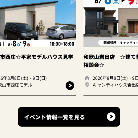
ス見学
和歌山岩出店 ☆建て替えor住み替え
大阪
相談会☆
2026年8月8日(土)・9日(日)
2
キャンディハウス岩出店
イベント情報一覧を見る