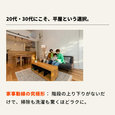
20代・30代にこそ、平屋という選択。
家事動線の究極形
： 階段の上り下りがないだ
けで、掃除も洗濯も驚くほどラクに。