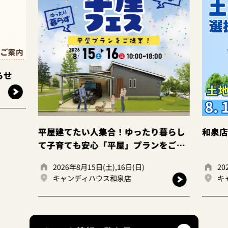
合！ゆったり暮らし
和泉店☆土地探し相談会！
平屋」プランをご提
),16日(日)
2026年8月15日(土),16日(日)
ス和泉店
キャンディハウス和泉店