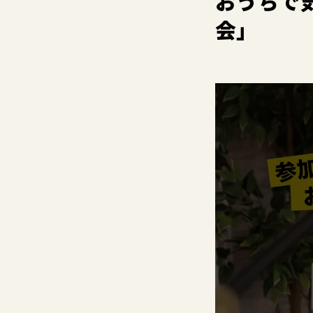
おうちで
会」