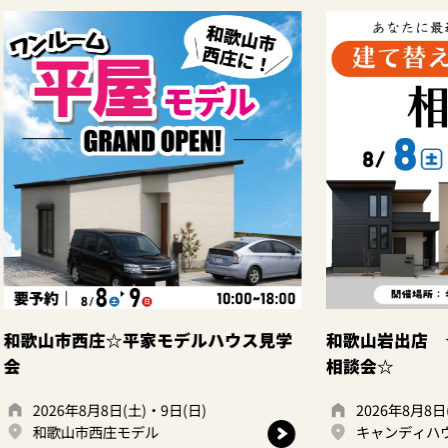
ウス見学
和歌山岩出店 ☆建て替えor住み替え
大
相談会☆
2026年8月8日(土)・9日(日)
キャンディハウス岩出店