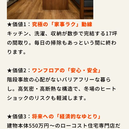
★価値1：
究極の「家事ラク」動線
キッチン、洗濯、収納が数歩で完結する17坪
の間取り。毎日の掃除もあっという間に終わ
ります。
★価値2：
ワンフロアの「安心・安全」
階段事故の心配がないバリアフリーな暮ら
し。高気密・高断熱な構造で、冬場のヒート
ショックのリスクも軽減します。
★価値3：
将来への「経済的なゆとり」
建物本体550万円〜のローコスト住宅専門店だ