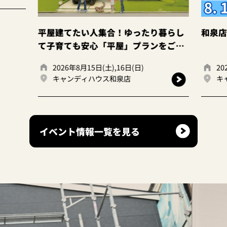
てたい人集合！ゆったり暮らし
和泉店☆土地探し相談会
ても安心「平屋」プランをご提
6年8月15日(土),16日(日)
2026年8月15日(土),16日
ンディハウス和泉店
キャンディハウス和泉店
イベント情報一覧を見る