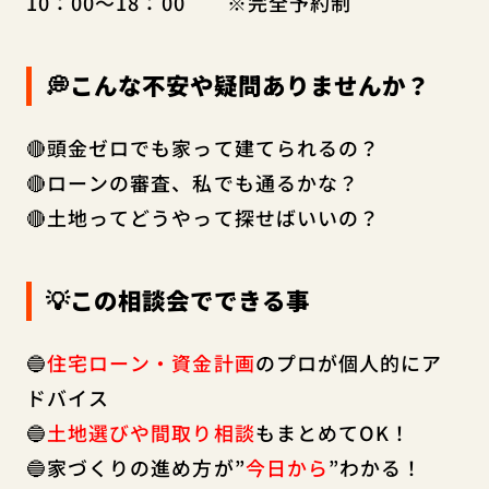
10：00～18：00 ※完全予約制
💭こんな不安や疑問ありませんか？
🔴頭金ゼロでも家って建てられるの？
🔴ローンの審査、私でも通るかな？
🔴土地ってどうやって探せばいいの？
💡この相談会でできる事
🔵
住宅ローン・資金計画
のプロが個人的にア
ドバイス
🔵
土地選びや間取り相談
もまとめてOK！
🔵家づくりの進め方が”
今日から
”わかる！