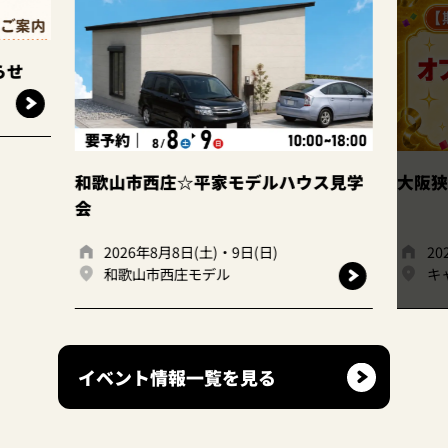
このイベントは
終了しました
平家モデルハウス見学
大阪狭山店｜ファイナルフェア
(土)・9日(日)
2026年7月1日(火)、7月31日(金)
モデル
キャンディハウス大阪狭山店
イベント情報一覧を見る