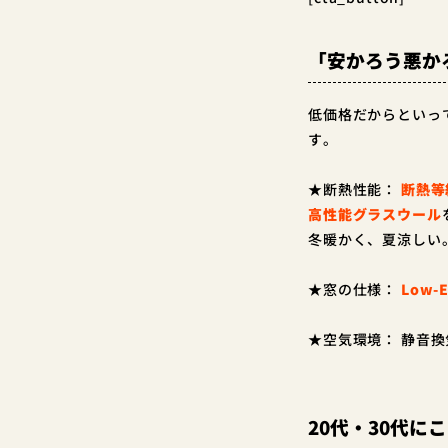
「安かろう悪か
低価格だからといっ
す。
★断熱性能：
断熱等
高性能グラスウール
冬暖かく、夏涼しい
★窓の仕様：
Low
★空気環境： 静音
20代・30代に