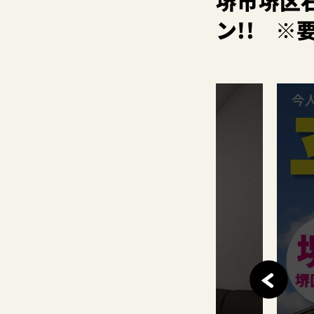
堺市堺区
ン!! ※
このイベントは
終了しました