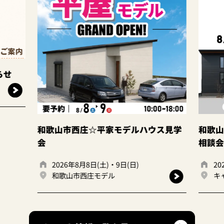
和歌山市西庄☆平家モデルハウス見学
和歌山岩出
会
相談会☆
2026年8月8日(土)・9日(日)
2026年
和歌山市西庄モデル
キャンデ