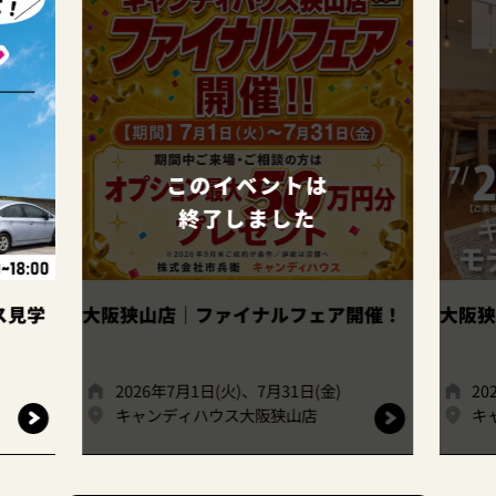
このイベントは
終了しました
ス見学
大阪狭山店｜ファイナルフェア開催！
大阪狭
2026年7月1日(火)、7月31日(金)
20
キャンディハウス大阪狭山店
キ