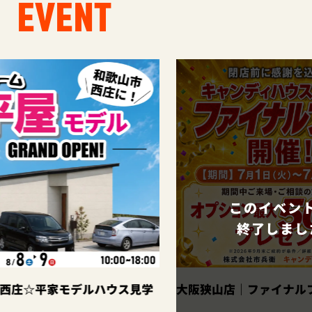
EVENT
このイベントは
終了しました
ス見学
大阪狭山店｜ファイナルフェア開催！
大阪