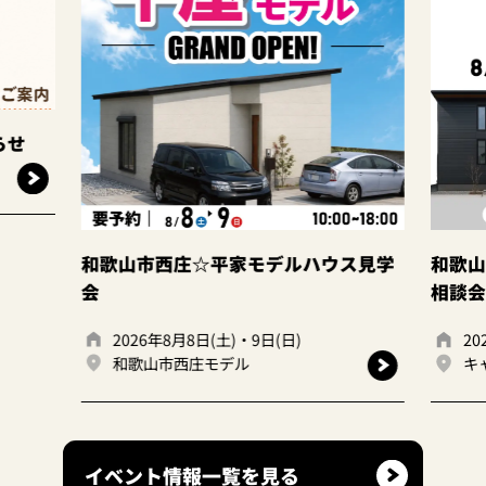
家モデルハウス見学
和歌山岩出店 ☆建て替えor住み
相談会☆
)・9日(日)
2026年8月8日(土)・9日(日)
デル
キャンディハウス岩出店
イベント情報一覧を見る