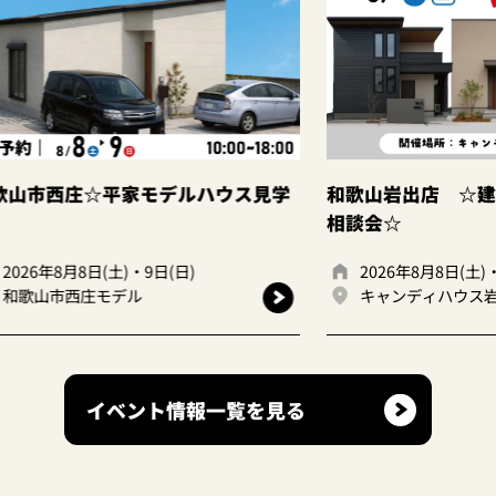
ス見学
和歌山岩出店 ☆建て替えor住み替え
大阪
相談会☆
2026年8月8日(土)・9日(日)
20
キャンディハウス岩出店
キ
イベント情報一覧を見る