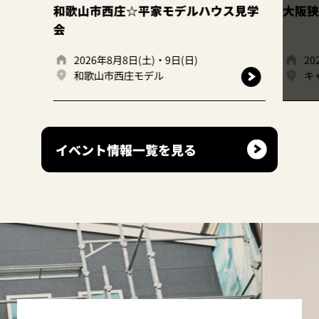
モデルハウス見学
大阪狭山店｜ファイナルフェア開催
9日(日)
2026年7月1日(火)、7月31日(金)
キャンディハウス大阪狭山店
イベント情報一覧を見る