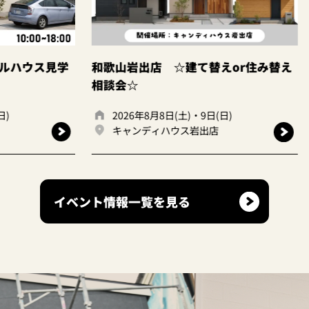
ス見学
和歌山岩出店 ☆建て替えor住み替え
大阪狭
相談会☆
2026年8月8日(土)・9日(日)
20
キャンディハウス岩出店
キ
イベント情報一覧を見る