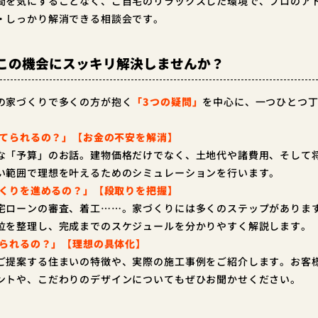
間を気にすることなく、ご自宅のリラックスした環境で、プロのア
・しっかり解消できる相談会です。
この機会にスッキリ解決しませんか？
の家づくりで多くの方が抱く
「3つの疑問」
を中心に、一つひとつ
建てられるの？」【お金の不安を解消】
な「予算」のお話。建物価格だけでなく、土地代や諸費用、そして
い範囲で理想を叶えるためのシミュレーションを行います。
づくりを進めるの？」【段取りを把握】
宅ローンの審査、着工……。家づくりには多くのステップがありま
位を整理し、完成までのスケジュールを分かりやすく解説します。
てられるの？」【理想の具体化】
ご提案する住まいの特徴や、実際の施工事例をご紹介します。お客
ントや、こだわりのデザインについてもぜひお聞かせください。