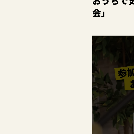
おうちで
会」