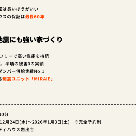
証は長いほうがいい
ウスの保証は
最長60
年
地震にも強い家づくり
フリーで高い性能を持続
壊、半壊の被害0の実績
ンパー供給実績No.1
る
制震ユニット「MIRAIE」
90分
12月24日(水)～2026年1月3日(土) ※完全予約制
ディハウス岩出店